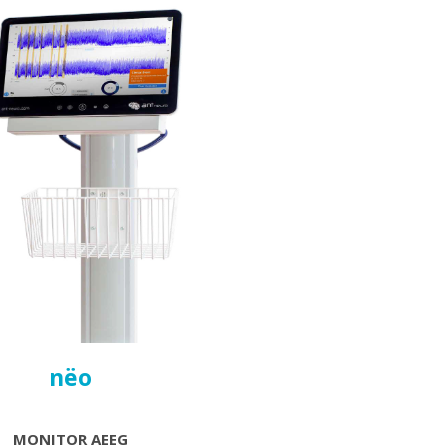
nëo
MONITOR AEEG