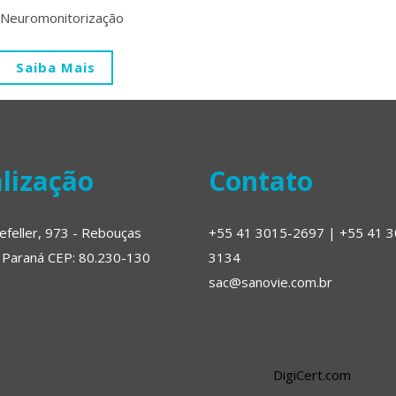
Neuromonitorização
Saiba Mais
lização
Contato
efeller, 973 - Rebouças
+55 41 3015-2697 | +55 41 3
- Paraná CEP: 80.230-130
3134
sac@sanovie.com.br
DigiCert.com